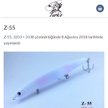
Skip
to
content
Z-55
Z-55
,
3203 × 2038
çözünürlüğünde
8 Ağustos 2018
tarihinde
yayınlandı