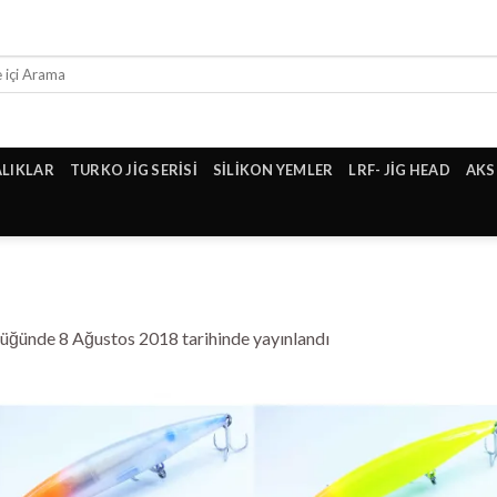
ALIKLAR
TURKO JİG SERİSİ
SİLİKON YEMLER
LRF- JİG HEAD
AKS
lüğünde
8 Ağustos 2018
tarihinde yayınlandı