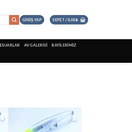
GIRIŞ YAP
SEPET /
0,00
₺
ESUARLAR
AV GALERİSİ
BAYİLERİMİZ