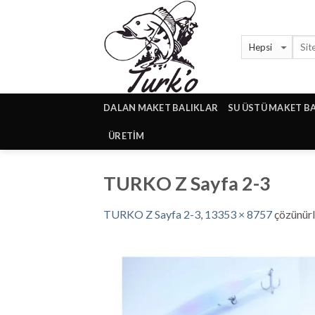
Skip
to
content
DALAN MAKET BALIKLAR
SU ÜSTÜ MAKET B
ÜRETİM
TURKO Z Sayfa 2-3
TURKO Z Sayfa 2-3
,
13353 × 8757
çözünür