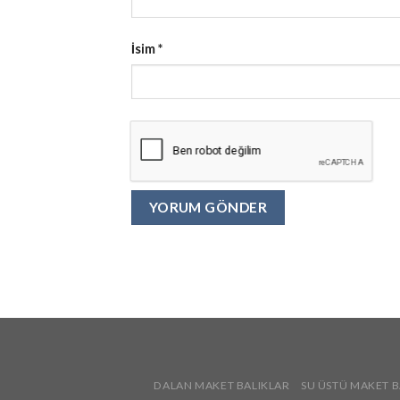
İsim
*
DALAN MAKET BALIKLAR
SU ÜSTÜ MAKET B