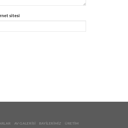
rnet sitesi
ARLAR
AV GALERİSİ
BAYİLERİMİZ
ÜRETİM