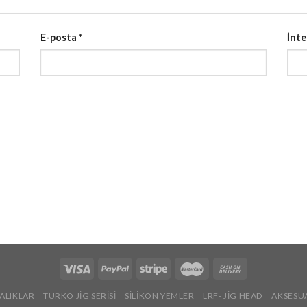
E-posta
*
İnte
ALIKLAR
TURKO JİG SERİSİ
SİLİKON YEMLER
LRF- JİG HEAD
AKSESU