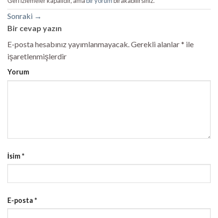
Geri izlemeler kapalıdır, ama
bir yorum
bırakabilirsiniz.
Sonraki
→
Bir cevap yazın
E-posta hesabınız yayımlanmayacak.
Gerekli alanlar
*
ile
işaretlenmişlerdir
Yorum
İsim
*
E-posta
*