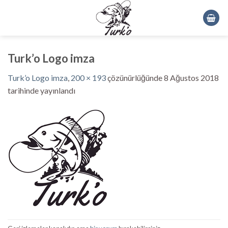
Skip
to
content
Turk’o Logo imza
Turk’o Logo imza
,
200 × 193
çözünürlüğünde
8 Ağustos 2018
tarihinde yayınlandı