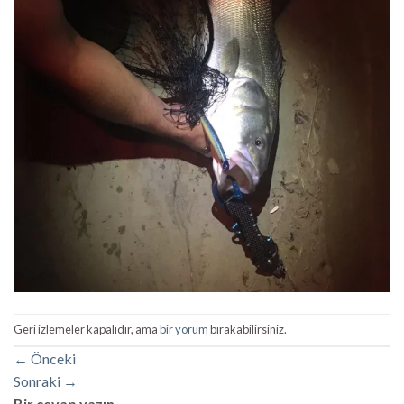
Geri izlemeler kapalıdır, ama
bir yorum
bırakabilirsiniz.
←
Önceki
Sonraki
→
Bir cevap yazın