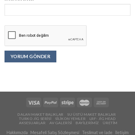
DALAN MAKET BALIKLAR
SU ÜSTÜ MAKET BALIKLAR
TURKO JİG SERİSİ
SİLİKON YEMLER
LRF- JİG HEAD
AKSESUARLAR
AV GALERİSİ
BAYİLERİMİZ
ÜRETİM
Hakkımızda
Mesafeli Satış Sözleşmesi
Teslimat ve İade
İletişim