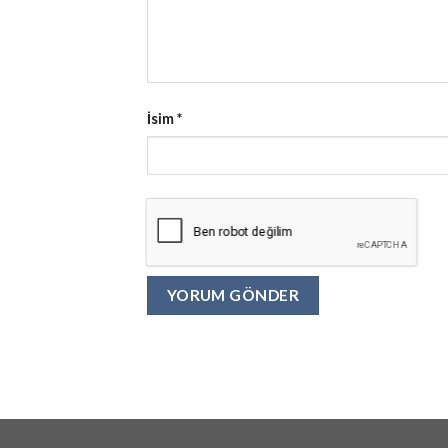
İsim
*