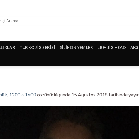
ALIKLAR
TURKO JİG SERİSİ
SİLİKON YEMLER
LRF- JİG HEAD
AKS
nlik
,
1200 × 1600
çözünürlüğünde
15 Ağustos 2018
tarihinde yayı