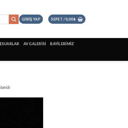
GIRIŞ YAP
SEPET /
0,00
₺
ESUARLAR
AV GALERİSİ
BAYİLERİMİZ
nlandı