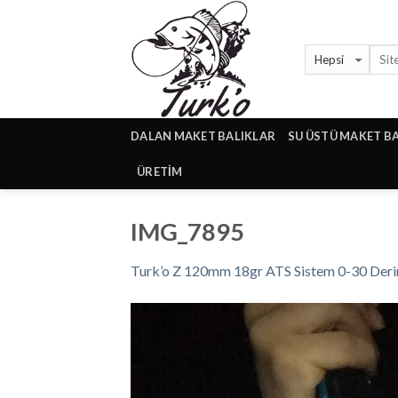
Skip
to
content
DALAN MAKET BALIKLAR
SU ÜSTÜ MAKET B
ÜRETİM
IMG_7895
Turk’o Z 120mm 18gr ATS Sistem 0-30 Deri