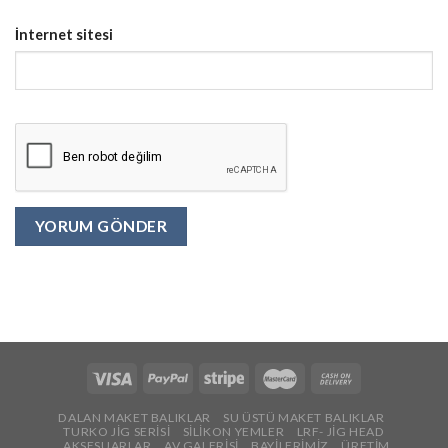
İnternet sitesi
DALAN MAKET BALIKLAR
SU ÜSTÜ MAKET BALIKLAR
TURKO JİG SERİSİ
SİLİKON YEMLER
LRF- JİG HEAD
AKSESUARLAR
AV GALERİSİ
BAYİLERİMİZ
ÜRETİM