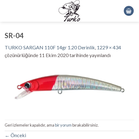
Skip
to
content
SR-04
TURKO SARGAN 110F 14gr 1.20 Derinlik
,
1229 × 434
çözünürlüğünde
11 Ekim 2020
tarihinde yayınlandı
Geri izlemeler kapalıdır, ama
bir yorum
bırakabilirsiniz.
←
Önceki