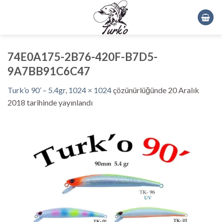
Skip
to
content
74E0A175-2B76-420F-B7D5-
9A7BB91C6C47
Turk’o 90’ – 5.4gr
,
1024 × 1024
çözünürlüğünde
20 Aralık
2018
tarihinde yayınlandı