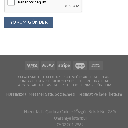
DALAN MAKET BALIKLAR
SU ÜSTÜ MAKET BALIKLAR
TURKO JİG SERİSİ
SİLİKON YEMLER
LRF- JİG HEAD
AKSESUARLAR
AV GALERİSİ
BAYİLERİMİZ
ÜRETİM
Hakkımızda
Mesafeli Satış Sözleşmesi
Teslimat ve İade
İletişim
Huzur Mah. Çamlıca Caddesi Özgün Sokak No: 23/A
Ümraniye İstanbul
0532 301 7969