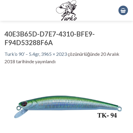
Skip
to
content
40E3B65D-D7E7-4310-BFE9-
F94D53288F6A
Turk’o 90’ – 5.4gr
,
3965 × 2023
çözünürlüğünde
20 Aralık
2018
tarihinde yayınlandı