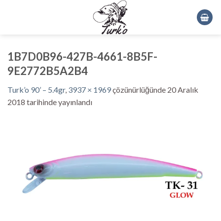
Skip
to
content
1B7D0B96-427B-4661-8B5F-
9E2772B5A2B4
Turk’o 90’ – 5.4gr
,
3937 × 1969
çözünürlüğünde
20 Aralık
2018
tarihinde yayınlandı