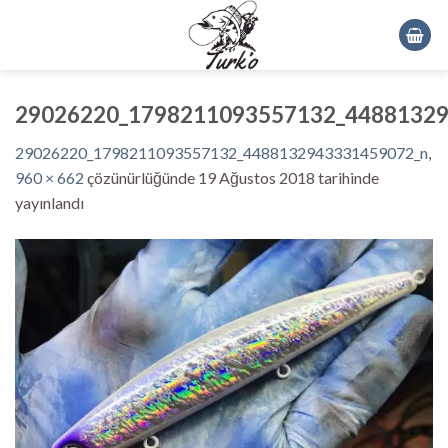
Skip
to
content
29026220_1798211093557132_44881329
29026220_1798211093557132_4488132943331459072_n
,
960 × 662
çözünürlüğünde
19 Ağustos 2018
tarihinde
yayınlandı