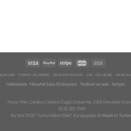
ALIKLAR
TURKO JİG SERİSİ
SİLİKON YEMLER
LRF- JİG HEAD
AKSESU
Hakkımızda
Mesafeli Satış Sözleşmesi
Teslimat ve İade
İletişim
Huzur Mah. Çamlıca Caddesi Özgün Sokak No: 23/A Ümraniye İstan
0532 301 7969
Bu Site 2018 "Turk'o Maket Balık" Kuruluşudur ©
Made in Turke