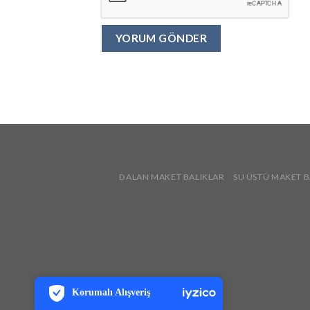
DALAN MAKET BALIKLAR
SU ÜSTÜ MAKET B
PCI-DSS Ödeme Güvenliği
7/24 Canlı Destek
Korumalı Alışveriş
iyzico Korumalı Alışveriş