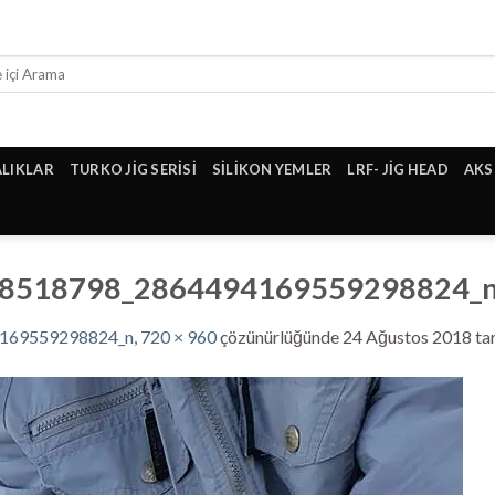
ALIKLAR
TURKO JİG SERİSİ
SİLİKON YEMLER
LRF- JİG HEAD
AKS
8518798_2864494169559298824_
169559298824_n
,
720 × 960
çözünürlüğünde
24 Ağustos 2018
tar