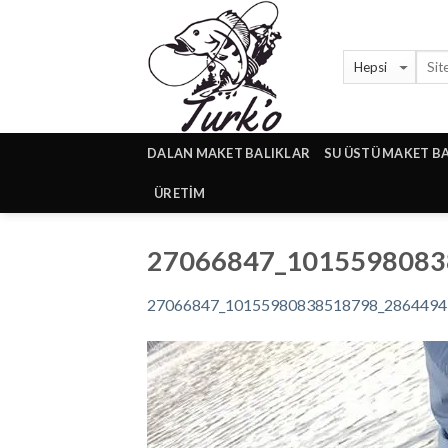
Skip
to
content
DALAN MAKET BALIKLAR
SU ÜSTÜ MAKET B
ÜRETİM
27066847_1015598083
27066847_10155980838518798_2864494