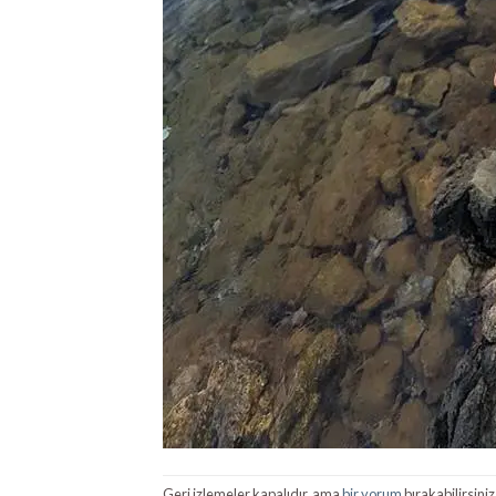
Geri izlemeler kapalıdır, ama
bir yorum
bırakabilirsiniz