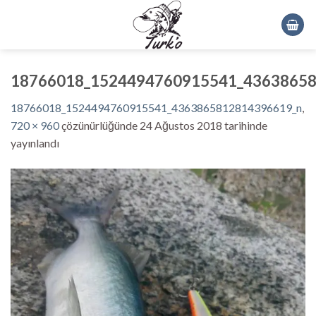
Skip
to
content
18766018_1524494760915541_43638658
18766018_1524494760915541_4363865812814396619_n
,
720 × 960
çözünürlüğünde
24 Ağustos 2018
tarihinde
yayınlandı