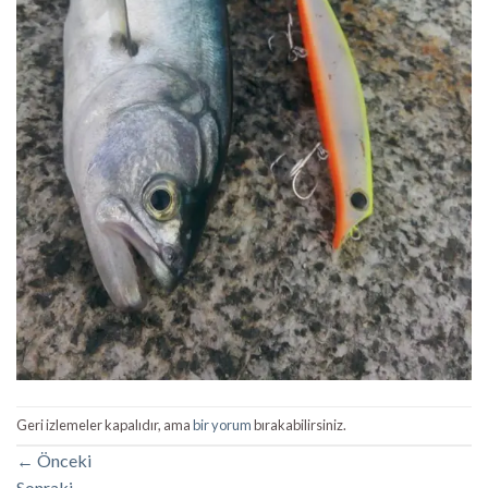
Geri izlemeler kapalıdır, ama
bir yorum
bırakabilirsiniz.
←
Önceki
Sonraki
→