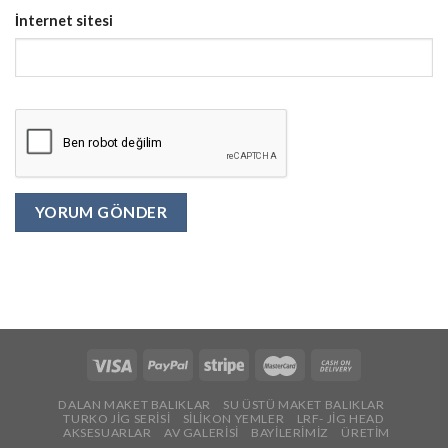
İnternet sitesi
DALAN MAKET BALIKLAR
SU ÜSTÜ MAKET BALIKLAR
TURKO JİG SERİSİ
SİLİKON YEMLER
LRF- JİG HEAD
AKSESUARLAR
AV GALERİSİ
BAYİLERİMİZ
ÜRETİM