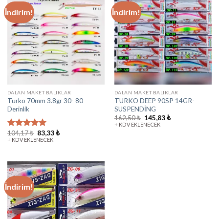
İndirim!
İndirim!
DALAN MAKET BALIKLAR
DALAN MAKET BALIKLAR
Turko 70mm 3.8gr 30- 80
TURKO DEEP 90SP 14GR-
Derinlik
SUSPENDİNG
162,50
₺
145,83
₺
+ KDV EKLENECEK
104,17
₺
83,33
₺
5 üzerinden
+ KDV EKLENECEK
5.00
oy aldı
İndirim!