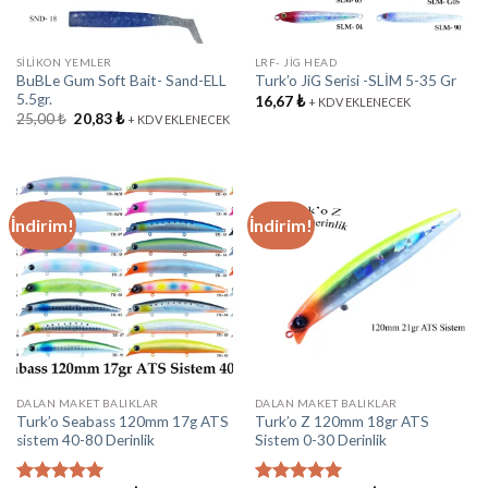
SİLİKON YEMLER
LRF- JİG HEAD
BuBLe Gum Soft Bait- Sand-ELL
Turk’o JiG Serisi -SLİM 5-35 Gr
5.5gr.
16,67
₺
+ KDV EKLENECEK
25,00
₺
20,83
₺
+ KDV EKLENECEK
İndirim!
İndirim!
DALAN MAKET BALIKLAR
DALAN MAKET BALIKLAR
Turk’o Seabass 120mm 17g ATS
Turk’o Z 120mm 18gr ATS
sistem 40-80 Derinlik
Sistem 0-30 Derinlik