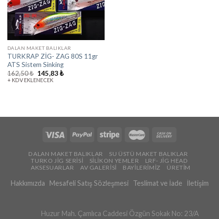
DALAN MAKET BALIKLAR
TURKRAP ZİG- ZAG 80S 11gr
ATS Sistem Sinking
162,50
₺
145,83
₺
+ KDV EKLENECEK
DALAN MAKET BALIKLAR
SU ÜSTÜ MAKET BALIKLAR
TURKO JİG SERİSİ
SİLİKON YEMLER
LRF- JİG HEAD
AKSESUARLAR
AV GALERİSİ
BAYİLERİMİZ
ÜRETİM
Hakkımızda
Mesafeli Satış Sözleşmesi
Teslimat ve İade
İletişim
Huzur Mah. Çamlıca Caddesi Özgün Sokak No: 23/A